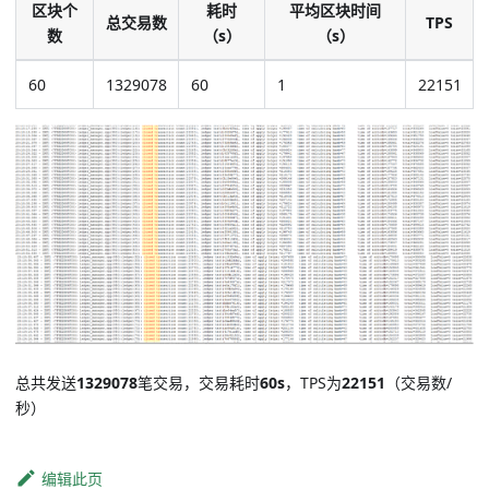
区块个
耗时
平均区块时间
总交易数
TPS
数
（s）
（s）
60
1329078
60
1
22151
总共发送
1329078
笔交易，交易耗时
60s
，TPS为
22151
（交易数/
秒）
编辑此页