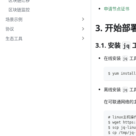
区块链迁移
申请节点证书
区块链监控
场景示例
3. 开始部
协议
生态工具
3.1. 安装
jq
在线安装
工
jq
$ yum install
离线安装
工
jq
在可联通网络的
# linux主机
$ wget https:
$ scp jq-li
$ cp /tmp/jq-