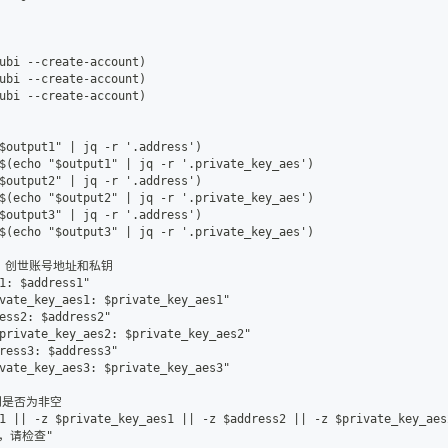
ubi --create-account)
ubi --create-account)
ubi --create-account)
$output1" | jq -r '.address')
$(echo "$output1" | jq -r '.private_key_aes')
$output2" | jq -r '.address')
$(echo "$output2" | jq -r '.private_key_aes')
$output3" | jq -r '.address')
$(echo "$output3" | jq -r '.private_key_aes')
er、创世账号地址和私钥
1: $address1"
vate_key_aes1: $private_key_aes1"
ess2: $address2"
private_key_aes2: $private_key_aes2"
ress3: $address3"
vate_key_aes3: $private_key_aes3"
钥是否为非空
1 || -z $private_key_aes1 || -z $address2 || -z $private_key_aes
败，请检查"