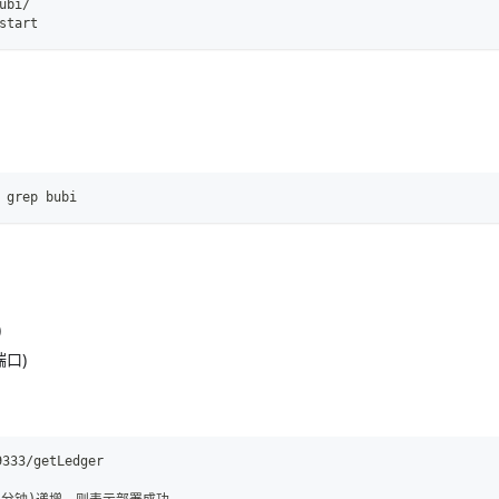
ubi/
start
 grep bubi
)
端口)
333/getLedger
(1分钟)递增，则表示部署成功。