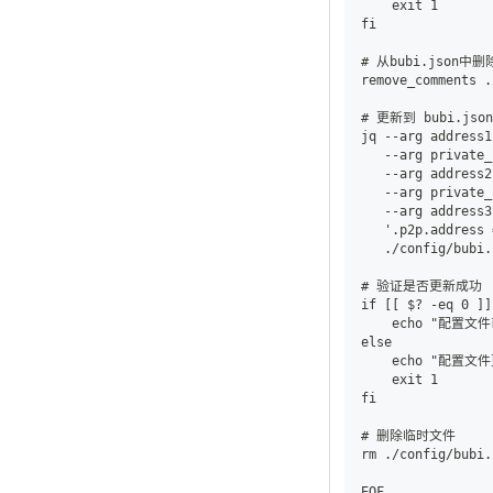
    exit 1
fi
# 从bubi.json
remove_comments .
# 更新到 bubi.json
jq --arg address1
   --arg private_
   --arg address2
   --arg private_
   --arg address3
   '.p2p.address 
   ./config/bubi.
# 验证是否更新成功
if [[ $? -eq 0 ]]
    echo "配置
else
    echo "配置
    exit 1
fi
# 删除临时文件
rm ./config/bubi.
EOF