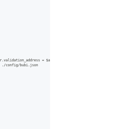
r.validation_address = $address2 | .ledger.validation_private_ke
 ./config/bubi.json