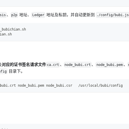
、
地址、
地址及私钥，并自动更新到
sis
p2p
Ledger
./config/bubi.js
_bubichian.sh
ian.sh
及
对应的证书签名请求文件
、
、
、
ca.crt
node_bubi.crt
node_bubi.pem
目录下。
nfig
bubi.crt node_bubi.pem node_bubi.csr   /usr/local/bubi/config