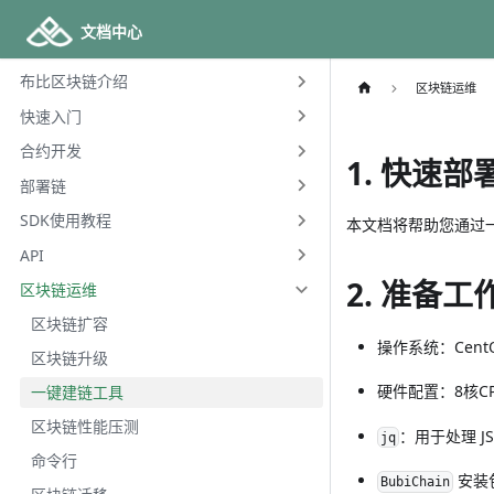
文档中心
布比区块链介绍
区块链运维
快速入门
合约开发
1. 快速
部署链
SDK使用教程
本文档将帮助您通过
API
2. 准备工
区块链运维
区块链扩容
操作系统：CentOS 
区块链升级
硬件配置：8核CP
一键建链工具
区块链性能压测
：用于处理 J
jq
命令行
安装
BubiChain