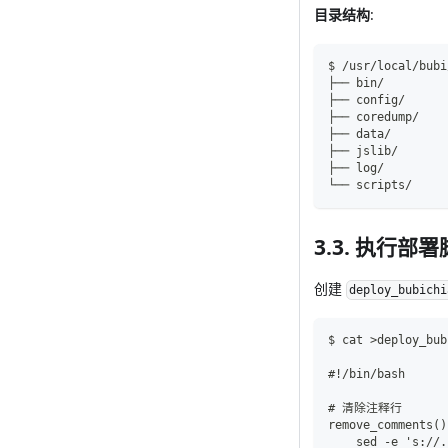
目录结构
:
$ /usr/local/bubi
├── bin/       
├── config/    
├── coredump/
├── data/      
├── jslib/
├── log/       
└── scripts/   
3.3. 执行部
创建
deploy_bubichi
$ cat >deploy_bub
#!/bin/bash
# 清除注释行
remove_comments()
    sed -e 's://.