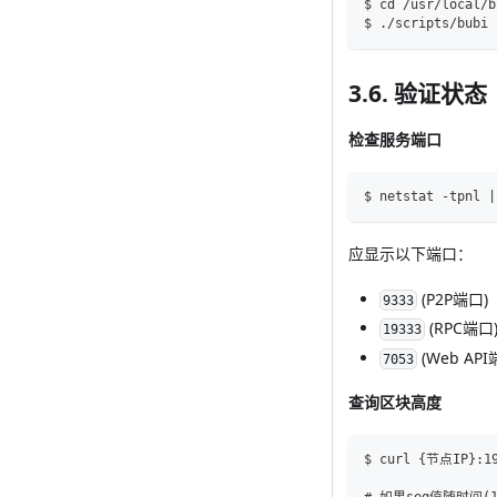
$ cd /usr/local/b
$ ./scripts/bubi 
3.6. 验证状态
检查服务端口
$ netstat -tpnl |
应显示以下端口：
(P2P端口)
9333
(RPC端口
19333
(Web API
7053
查询区块高度
$ curl {节点IP}:19
# 如果seq值随时间