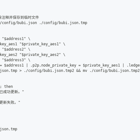
中删除注释并保存到临时文件
/config/bubi.json ./config/bubi.json.tmp
 "$address1" \
key_aes1 "$private_key_aes1" \
 "$address2" \
key_aes2 "$private_key_aes2" \
 "$address3" \
= $address1 | .p2p.node_private_key = $private_key_aes1 | .ledge
json.tmp > ./config/bubi.json.tmp2 && mv ./config/bubi.json.tmp2
; then
文件已成功更新。"
文件更新失败。"
json.tmp