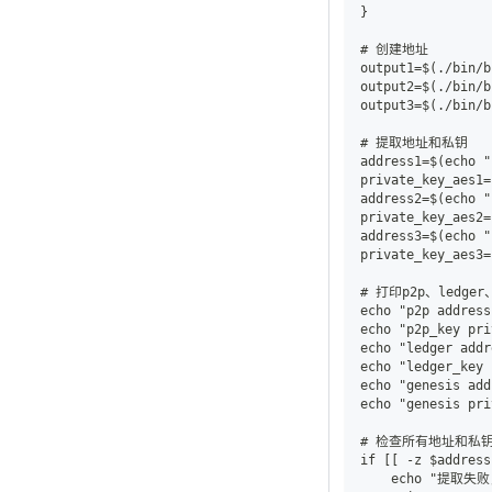
}
# 创建地址
output1=$(./bin/b
output2=$(./bin/b
output3=$(./bin/b
# 提取地址和私钥
address1=$(echo "
private_key_aes1=
address2=$(echo "
private_key_aes2=
address3=$(echo "
private_key_aes3=
# 打印p2p、ledg
echo "p2p address
echo "p2p_key pri
echo "ledger addr
echo "ledger_key 
echo "genesis add
echo "genesis pri
# 检查所有地址和私
if [[ -z $address
    echo "提取失