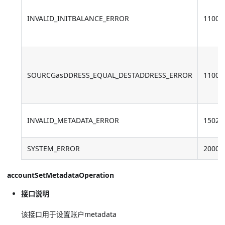
INVALID_INITBALANCE_ERROR
11004
SOURCGasDDRESS_EQUAL_DESTADDRESS_ERROR
11005
INVALID_METADATA_ERROR
15028
SYSTEM_ERROR
20000
accountSetMetadataOperation
接口说明
该接口用于设置账户metadata