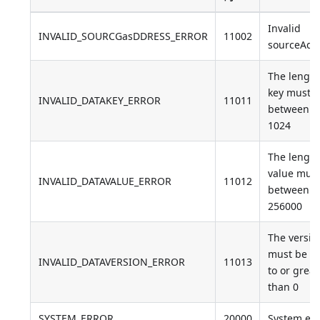
Invalid
INVALID_SOURCGasDDRESS_ERROR
11002
sourceAdd
The length
key must 
INVALID_DATAKEY_ERROR
11011
between 1
1024
The length
value must
INVALID_DATAVALUE_ERROR
11012
between 0
256000
The versio
must be e
INVALID_DATAVERSION_ERROR
11013
to or great
than 0
SYSTEM_ERROR
20000
System err