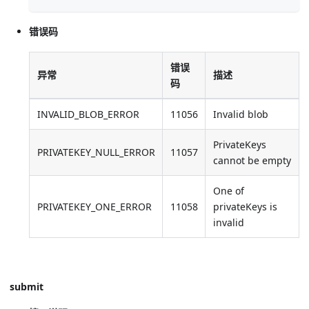
错误码
错误
异常
描述
码
INVALID_BLOB_ERROR
11056
Invalid blob
PrivateKeys
PRIVATEKEY_NULL_ERROR
11057
cannot be empty
One of
PRIVATEKEY_ONE_ERROR
11058
privateKeys is
invalid
submit