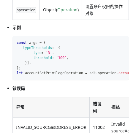
设置账户权限的操作
Object(
Operation
)
operation
对象
示例
const
 args 
=
{
typeThresholds
:
[
{
type
:
'3'
,
threshold
:
'100'
,
}
]
,
}
;
let
 accountSetPrivilegeOperation 
=
 sdk
.
operation
.
account
错误码
错误
异常
描述
码
Invalid
INVALID_SOURCGasDDRESS_ERROR
11002
sourceAdd