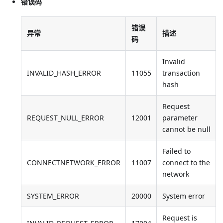
错误码
错误
异常
描述
码
Invalid
INVALID_HASH_ERROR
11055
transaction
hash
Request
REQUEST_NULL_ERROR
12001
parameter
cannot be null
Failed to
CONNECTNETWORK_ERROR
11007
connect to the
network
SYSTEM_ERROR
20000
System error
Request is