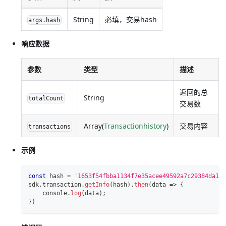
String
必填，交易hash
args.hash
响应数据
参数
类型
描述
返回的总
String
totalCount
交易数
Array(
Transactionhistory
)
交易内容
transactions
示例
const
 hash 
=
'1653f54fbba1134f7e35acee49592a7c29384da10f
sdk
.
transaction
.
getInfo
(
hash
)
.
then
(
data
=>
{
console
.
log
(
data
)
;
}
)