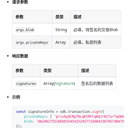
请求参数
参数
类型
描述
String
必填，待签名的交易Blob
args.blob
Array
必填，私钥列表
args.privateKeys
响应数据
参数
类型
描述
Array(
Signature
)
签名后的数据列表
signatures
示例
const
 signatureInfo 
=
 sdk
.
transaction
.
sign
(
{
privateKeys
:
[
'privbyQCRp7DLqKtRFCqKQJr81TurTqG6UKX
blob
:
'0A246275516E6E5545425245773268423670574847507
}
)
;