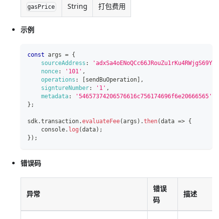
String
打包费用
gasPrice
示例
const
 args 
=
{
sourceAddress
:
'adxSa4oENoQCc66JRouZu1rKu4RWjgS69YD4
nonce
:
'101'
,
operations
:
[
sendBuOperation
]
,
signtureNumber
:
'1'
,
metadata
:
'54657374206576616c756174696f6e20666565'
,
}
;
sdk
.
transaction
.
evaluateFee
(
args
)
.
then
(
data
=>
{
console
.
log
(
data
)
;
}
)
;
错误码
错误
异常
描述
码