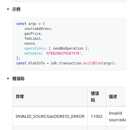
示例
const
 args 
=
{
    sourceAddress
,
    gasPrice
,
    feeLimit
,
    nonce
,
operations
:
[
 sendBuOperation 
]
,
metadata
:
'6f68206d79207478'
,
}
;
const
 blobInfo 
=
 sdk
.
transaction
.
buildBlob
(
args
)
;
错误码
错误
异常
描述
码
Invalid
INVALID_SOURCGasDDRESS_ERROR
11002
sourceAdd