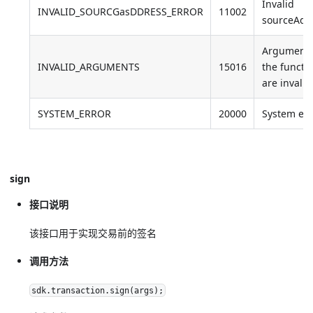
Invalid
INVALID_SOURCGasDDRESS_ERROR
11002
sourceAdd
Arguments
INVALID_ARGUMENTS
15016
the functi
are invalid
SYSTEM_ERROR
20000
System err
sign
接口说明
该接口用于实现交易前的签名
调用方法
sdk.transaction.sign(args);