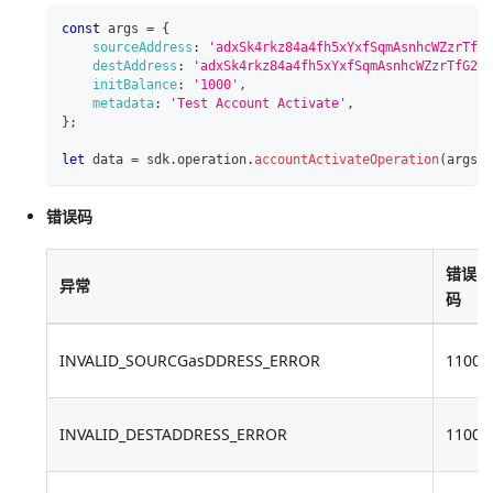
const
 args 
=
{
sourceAddress
:
'adxSk4rkz84a4fh5xYxfSqmAsnhcWZzrTfG2
destAddress
:
'adxSk4rkz84a4fh5xYxfSqmAsnhcWZzrTfG2t'
initBalance
:
'1000'
,
metadata
:
'Test Account Activate'
,
}
;
let
 data 
=
 sdk
.
operation
.
accountActivateOperation
(
args
)
错误码
错误
异常
码
INVALID_SOURCGasDDRESS_ERROR
11002
INVALID_DESTADDRESS_ERROR
11003