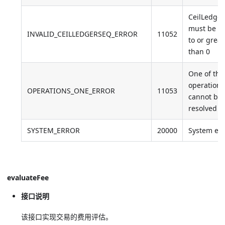
CeilLedge
must be e
INVALID_CEILLEDGERSEQ_ERROR
11052
to or great
than 0
One of the
operations
OPERATIONS_ONE_ERROR
11053
cannot be
resolved
SYSTEM_ERROR
20000
System err
evaluateFee
接口说明
该接口实现交易的费用评估。