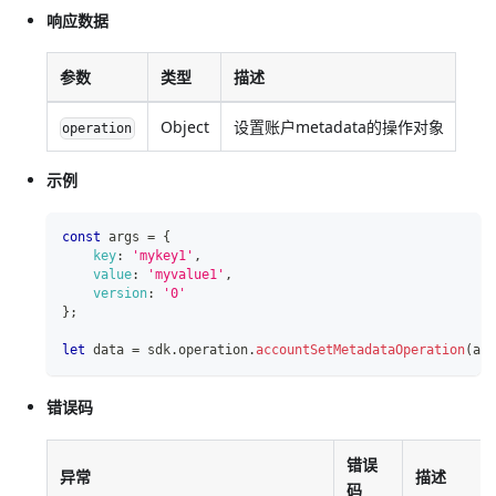
响应数据
参数
类型
描述
Object
设置账户metadata的操作对象
operation
示例
const
 args 
=
{
key
:
'mykey1'
,
value
:
'myvalue1'
,
version
:
'0'
}
;
let
 data 
=
 sdk
.
operation
.
accountSetMetadataOperation
(
arg
错误码
错误
异常
描述
码