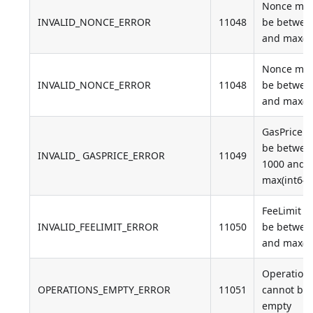
Nonce mus
INVALID_NONCE_ERROR
11048
be betwee
and max(in
Nonce mus
INVALID_NONCE_ERROR
11048
be betwee
and max(in
GasPrice 
be betwee
INVALID_ GASPRICE_ERROR
11049
1000 and
max(int64)
FeeLimit m
INVALID_FEELIMIT_ERROR
11050
be betwee
and max(in
Operation
OPERATIONS_EMPTY_ERROR
11051
cannot be
empty