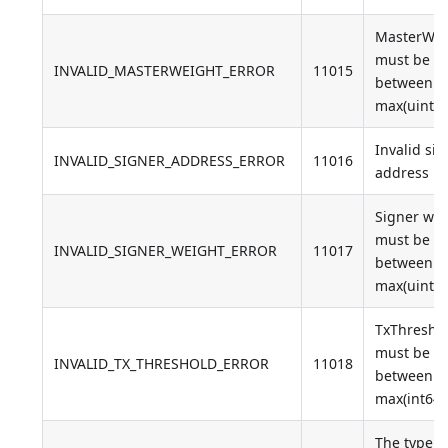
MasterWei
must be
INVALID_MASTERWEIGHT_ERROR
11015
between 0
max(uint32
Invalid sig
INVALID_SIGNER_ADDRESS_ERROR
11016
address
Signer wei
must be
INVALID_SIGNER_WEIGHT_ERROR
11017
between 0
max(uint32
TxThresho
must be
INVALID_TX_THRESHOLD_ERROR
11018
between 0
max(int64)
The type o