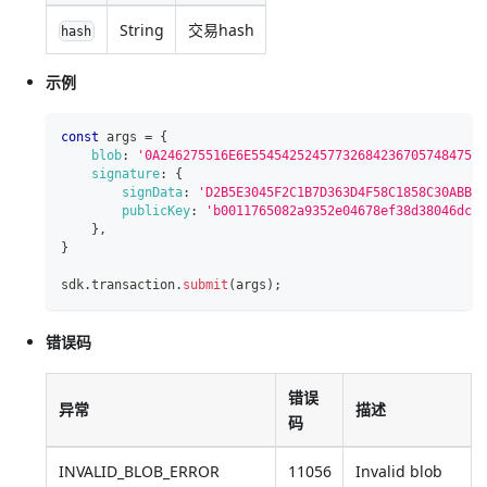
String
交易hash
hash
示例
const
 args 
=
{
blob
:
'0A246275516E6E5545425245773268423670574847507
signature
:
{
signData
:
'D2B5E3045F2C1B7D363D4F58C1858C30ABBBB
publicKey
:
'b0011765082a9352e04678ef38d38046dc01
}
,
}
sdk
.
transaction
.
submit
(
args
)
;
错误码
错误
异常
描述
码
INVALID_BLOB_ERROR
11056
Invalid blob